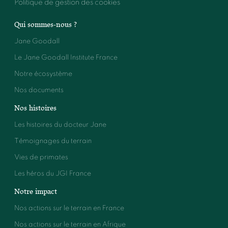
Politique de gestion des cookies
Qui sommes-nous ?
Le Journal de Mickey
Télécharger
Jane Goodall
News Day
Télécharger
Le Jane Goodall Institute France
Notre écosystème
Sorcières
Télécharger
Nos documents
We Demain / Livre
Télécharger
Nos histoires
Les histoires du docteur Jane
L'express
Télécharger
Témoignages du terrain
Vogue France
Télécharger
Vies de primates
Les héros du JGI France
Saumur Magazine
Notre impact
Télécharger
Le Parisien
Télécharger
Nos actions sur le terrain en France
Nos actions sur le terrain en Afrique