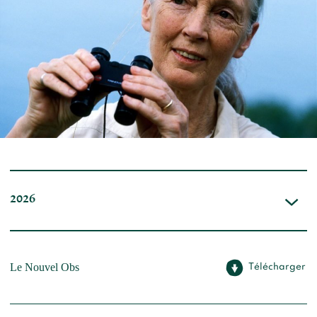
Devenir membre du "Cercle des Amis de Jane"
Vies de primates
Faire un don
Les héros du JGI France
Devenir Chimp Guardian
Agir avec Roots & Shoots
Devenir bénévole
Événements et conférences
2026
Le Nouvel Obs
Télécharger