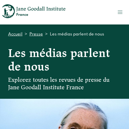
FAIRE
UN
DON
ACTUALITÉS
Accueil
>
Presse
>
Les médias parlent de nous
PRESSE
Les médias parlent
CONTACT
de nous
Qui sommes-nous ?
Accueil
Notre impact
Explorez toutes les revues de presse du
Jane Goodall
Jane Goodall Institute France
Accueil
Nos histoires
Le Jane Goodall Institute France
Nos actions sur le terrain en France
Accueil
Notre écosystème
S'engager
Nos actions sur le terrain en Afrique
Les histoires du docteur Jane
Nos documents
Accueil
Témoignages du terrain