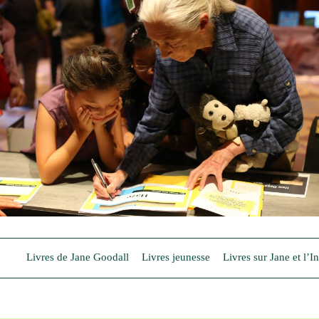
Devenir membre du "Cercle des Amis de Jane"
Vies de primates
Faire un don
Les héros du JGI France
Devenir Chimp Guardian
Agir avec Roots & Shoots
Devenir bénévole
Événements et conférences
Livres de Jane Goodall
Livres jeunesse
Livres sur Jane et l’In