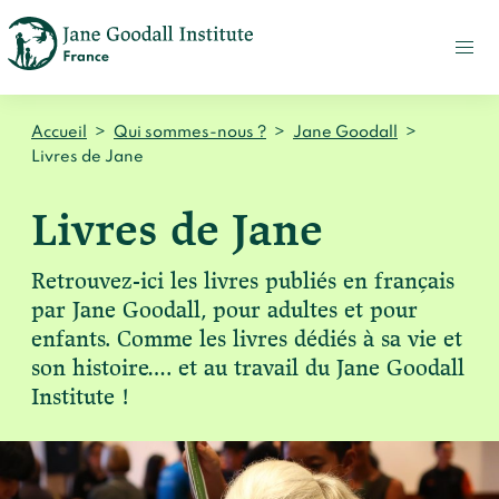
FAIRE
UN
DON
ACTUALITÉS
Accueil
>
Qui sommes-nous ?
>
Jane Goodall
>
PRESSE
Livres de Jane
CONTACT
Livres de Jane
Qui sommes-nous ?
Retrouvez-ici les livres publiés en français
Accueil
Notre impact
par Jane Goodall, pour adultes et pour
Jane Goodall
enfants. Comme les livres dédiés à sa vie et
Accueil
Nos histoires
son histoire…. et au travail du Jane Goodall
Le Jane Goodall Institute France
Nos actions sur le terrain en France
Institute !
Accueil
Notre écosystème
S'engager
Nos actions sur le terrain en Afrique
Les histoires du docteur Jane
Nos documents
Accueil
Témoignages du terrain