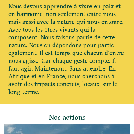
Devenir membre du "Cercle des Amis de Jane"
Nous devons apprendre à vivre en paix et
Vies de primates
en harmonie, non seulement entre nous,
Faire un don
Les héros du JGI France
mais aussi avec la nature qui nous entoure.
Devenir Chimp Guardian
Avec tous les êtres vivants qui la
Agir avec Roots & Shoots
composent. Nous faisons partie de cette
nature. Nous en dépendons pour partie
Devenir bénévole
également. Il est temps que chacun d’entre
Événements et conférences
nous agisse. Car chaque geste compte. Il
faut agir. Maintenant. Sans attendre. En
Afrique et en France, nous cherchons à
avoir des impacts concrets, locaux, sur le
long terme.
Nos actions