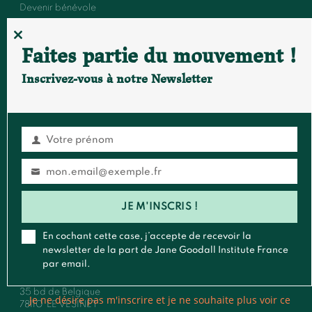
Devenir bénévole
Événements et conférences
CLOSE
Faites partie du mouvement !
THIS
MODULE
Inscrivez-vous à notre Newsletter
FAIRE UN DON
S'ABONNER À LA NEWSLETTER
Votre prénom
Prénom
Contact
mon.email@exemple.fr
Email
Général
:
contact@janegoodall.fr
JE M'INSCRIS !
Presse & Média
:
presse@janegoodall.fr
Roots & Shoots
:
rootsandshoots@janegoodall.fr
En cochant cette case, j’accepte de recevoir la
newsletter de la part de Jane Goodall Institute France
Pour toute correspondance postale,vous pouvez nous écrire à
par email.
:
Jane Goodall Institute France
35 bd de Belgique
Je ne désire pas m'inscrire et je ne souhaite plus voir ce
78110
LE VESINET