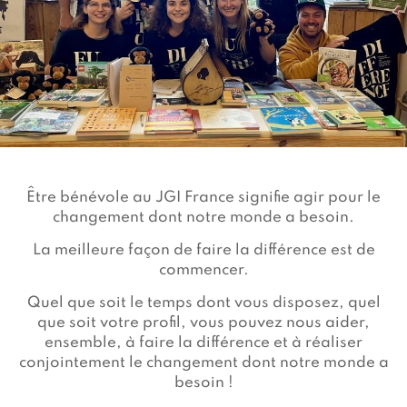
Devenir membre du "Cercle des Amis de Jane"
Vies de primates
Faire un don
Les héros du JGI France
Devenir Chimp Guardian
Agir avec Roots & Shoots
Devenir bénévole
Événements et conférences
Être bénévole au JGI France signifie agir pour le
changement dont notre monde a besoin.
La meilleure façon de faire la différence est de
commencer.
Quel que soit le temps dont vous disposez, quel
que soit votre profil, vous pouvez nous aider,
ensemble, à faire la différence et à réaliser
conjointement le changement dont notre monde a
besoin !