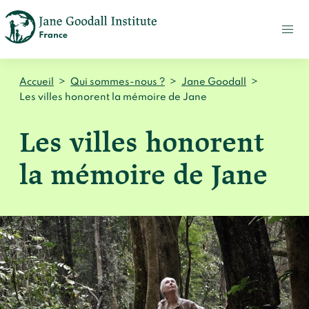
FAIRE
UN
DON
ACTUALITÉS
Accueil
>
Qui sommes-nous ?
>
Jane Goodall
>
PRESSE
Les villes honorent la mémoire de Jane
CONTACT
Les villes honorent
Qui sommes-nous ?
la mémoire de Jane
Accueil
Notre impact
Jane Goodall
Accueil
Nos histoires
Le Jane Goodall Institute France
Nos actions sur le terrain en France
Accueil
Notre écosystème
S'engager
Nos actions sur le terrain en Afrique
Les histoires du docteur Jane
Nos documents
Accueil
Témoignages du terrain