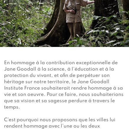
Devenir membre du "Cercle des Amis de Jane"
Vies de primates
Faire un don
Les héros du JGI France
Devenir Chimp Guardian
Agir avec Roots & Shoots
Devenir bénévole
Événements et conférences
En hommage à la contribution exceptionnelle de
Jane Goodall à la science, à l’éducation et à la
protection du vivant, et afin de perpétuer son
héritage sur notre territoire, le Jane Goodall
Institute France souhaiterait rendre hommage à sa
vie et son oeuvre. Pour ce faire, nous souhaiterions
que sa vision et sa sagesse perdure à travers le
temps.
C’est pourquoi nous proposons que les villes lui
rendent hommage avec l’une ou les deux