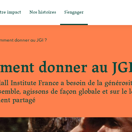
tre impact
Nos histoires
S'engager
omment donner au JGI ?
ment donner au JGI
dall Institute France a besoin de la générosi
nsemble, agissons de façon globale et sur l
ent partagé