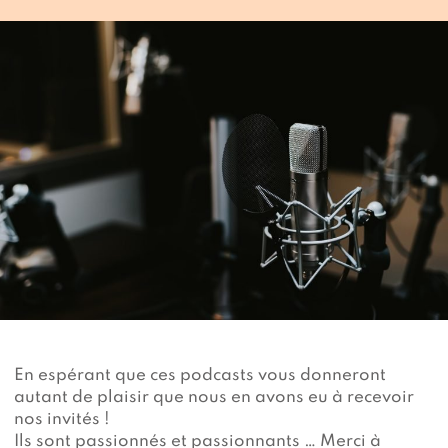
Devenir membre du "Cercle des Amis de Jane"
Vies de primates
Faire un don
Les héros du JGI France
Devenir Chimp Guardian
Agir avec Roots & Shoots
Devenir bénévole
Événements et conférences
En espérant que ces podcasts vous donneront
autant de plaisir que nous en avons eu à recevoir
nos invités !
Ils sont passionnés et passionnants … Merci à