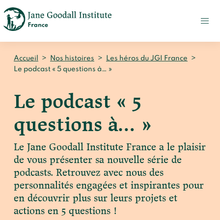
FAIRE
UN
DON
ACTUALITÉS
Accueil
>
Nos histoires
>
Les héros du JGI France
>
PRESSE
Le podcast « 5 questions à… »
CONTACT
Le podcast « 5
Qui sommes-nous ?
questions à… »
Accueil
Notre impact
Le Jane Goodall Institute France a le plaisir
Jane Goodall
Accueil
de vous présenter sa nouvelle série de
Nos histoires
Le Jane Goodall Institute France
podcasts. Retrouvez avec nous des
Nos actions sur le terrain en France
Accueil
Notre écosystème
personnalités engagées et inspirantes pour
S'engager
Nos actions sur le terrain en Afrique
en découvrir plus sur leurs projets et
Les histoires du docteur Jane
Nos documents
Accueil
actions en 5 questions !
Témoignages du terrain