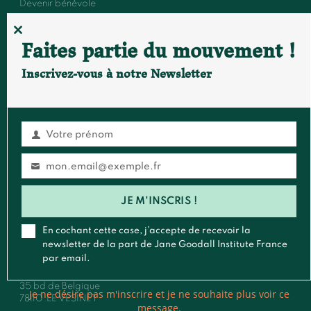
Devenir bénévole
Événements et conférences
CLOSE
Faites partie du mouvement !
THIS
MODULE
Inscrivez-vous à notre Newsletter
FAIRE UN DON
S'ABONNER À LA NEWSLETTER
Votre prénom
Prénom
Contact
mon.email@exemple.fr
Email
Général
:
contact@janegoodall.fr
JE M'INSCRIS !
Presse & Média
:
presse@janegoodall.fr
Roots & Shoots
:
rootsandshoots@janegoodall.fr
En cochant cette case, j’accepte de recevoir la
newsletter de la part de Jane Goodall Institute France
Pour toute correspondance postale,vous pouvez nous écrire à
par email.
:
Jane Goodall Institute France
35 bd de Belgique
Je ne désire pas m'inscrire et je ne souhaite plus voir ce
78110
LE VESINET
message.