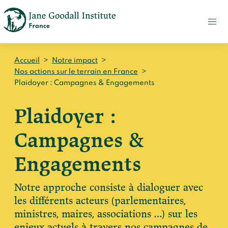
FAIRE
UN
DON
ACTUALITÉS
Accueil
>
Notre impact
>
PRESSE
Nos actions sur le terrain en France
>
Plaidoyer : Campagnes & Engagements
CONTACT
Plaidoyer :
Qui sommes-nous ?
Campagnes &
Accueil
Notre impact
Jane Goodall
Engagements
Accueil
Nos histoires
Le Jane Goodall Institute France
Nos actions sur le terrain en France
Notre approche consiste à dialoguer avec
Accueil
Notre écosystème
S'engager
Nos actions sur le terrain en Afrique
les différents acteurs (parlementaires,
Les histoires du docteur Jane
Nos documents
ministres, maires, associations …) sur les
Accueil
Témoignages du terrain
enjeux actuels à travers nos campagnes de