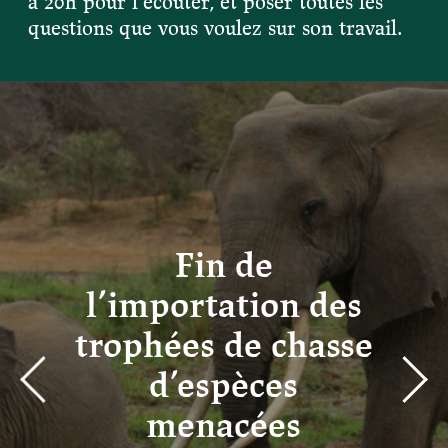
à 20h pour l’écouter, et poser toutes les
Devenir membre du "Cercle des Amis de Jane"
questions que vous voulez sur son travail.
Vies de primates
Faire un don
Les héros du JGI France
Devenir Chimp Guardian
Agir avec Roots & Shoots
Devenir bénévole
Événements et conférences
Fin de
l’importation des
trophées de chasse
d’espèces
menacées