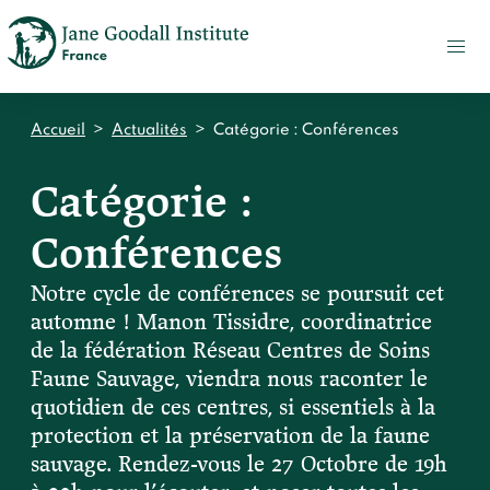
FAIRE
UN
DON
ACTUALITÉS
Accueil
>
Actualités
>
Catégorie :
Conférences
PRESSE
Catégorie :
CONTACT
Conférences
Qui sommes-nous ?
Accueil
Notre cycle de conférences se poursuit cet
Notre impact
automne ! Manon Tissidre, coordinatrice
Jane Goodall
Accueil
de la fédération Réseau Centres de Soins
Nos histoires
Le Jane Goodall Institute France
Faune Sauvage, viendra nous raconter le
Nos actions sur le terrain en France
quotidien de ces centres, si essentiels à la
Accueil
Notre écosystème
S'engager
Nos actions sur le terrain en Afrique
protection et la préservation de la faune
Les histoires du docteur Jane
Nos documents
sauvage. Rendez-vous le 27 Octobre de 19h
Accueil
Témoignages du terrain