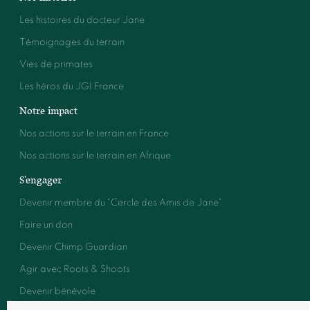
Les histoires du docteur Jane
Témoignages du terrain
Vies de primates
Les héros du JGI France
Notre impact
Nos actions sur le terrain en France
Nos actions sur le terrain en Afrique
S'engager
Devenir membre du "Cercle des Amis de Jane"
Faire un don
Devenir Chimp Guardian
Agir avec Roots & Shoots
Devenir bénévole