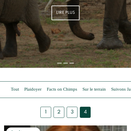
LIRE PLUS
Tout
Plaidoyer
Facts on Chimps
Sur le terrain
Suivons J
1
2
3
4
Posts
pagination