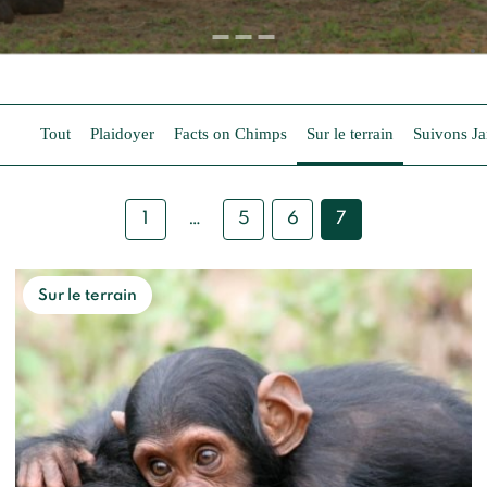
Tout
Plaidoyer
Facts on Chimps
Sur le terrain
Suivons J
…
1
5
6
7
Posts
pagination
Sur le terrain