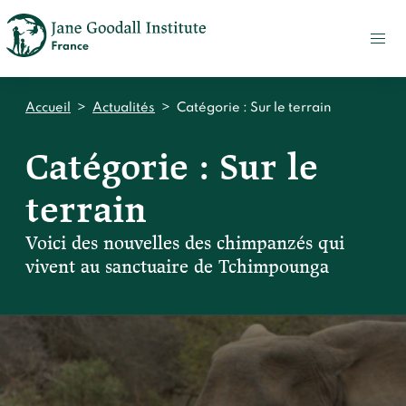
FAIRE
UN
DON
ACTUALITÉS
Accueil
>
Actualités
>
Catégorie :
Sur le terrain
PRESSE
Catégorie :
Sur le
CONTACT
terrain
Qui sommes-nous ?
Accueil
Voici des nouvelles des chimpanzés qui
Notre impact
vivent au sanctuaire de Tchimpounga
Jane Goodall
Accueil
Nos histoires
Le Jane Goodall Institute France
Nos actions sur le terrain en France
Accueil
Notre écosystème
S'engager
Nos actions sur le terrain en Afrique
Les histoires du docteur Jane
Nos documents
Accueil
Témoignages du terrain