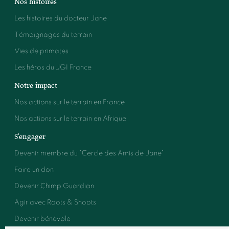
Nos histoires
Les histoires du docteur Jane
Témoignages du terrain
Vies de primates
Les héros du JGI France
Notre impact
Nos actions sur le terrain en France
Nos actions sur le terrain en Afrique
S'engager
Devenir membre du "Cercle des Amis de Jane"
Faire un don
Devenir Chimp Guardian
Agir avec Roots & Shoots
Devenir bénévole