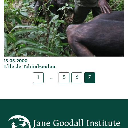
15.05.2000
L’île de Tchindzoulou
…
1
5
6
7
Posts
pagination