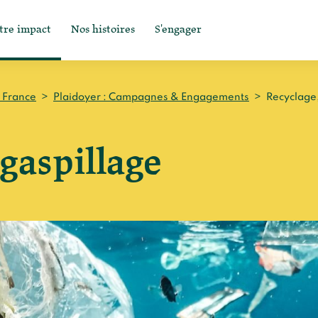
tre impact
Nos histoires
S'engager
n France
>
Plaidoyer : Campagnes & Engagements
>
Recyclage,
 gaspillage