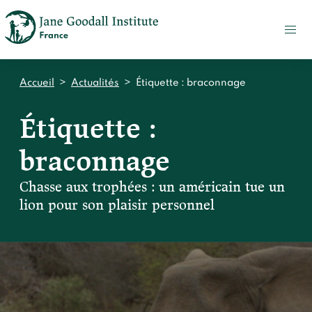
FAIRE
UN
DON
ACTUALITÉS
Accueil
>
Actualités
>
Étiquette :
braconnage
PRESSE
Étiquette :
CONTACT
braconnage
Qui sommes-nous ?
Accueil
Chasse aux trophées : un américain tue un
Notre impact
lion pour son plaisir personnel
Jane Goodall
Accueil
Nos histoires
Le Jane Goodall Institute France
Nos actions sur le terrain en France
Accueil
Notre écosystème
S'engager
Nos actions sur le terrain en Afrique
Les histoires du docteur Jane
Nos documents
Accueil
Témoignages du terrain