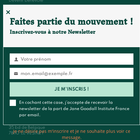
Devenir bénévole
Événements et conférences
CLOSE
Faites partie du mouvement !
THIS
MODULE
Inscrivez-vous à notre Newsletter
FAIRE UN DON
S'ABONNER À LA NEWSLETTER
Votre prénom
Prénom
Contact
mon.email@exemple.fr
Email
Général
:
contact@janegoodall.fr
JE M'INSCRIS !
Presse & Média
:
presse@janegoodall.fr
Roots & Shoots
:
rootsandshoots@janegoodall.fr
En cochant cette case, j’accepte de recevoir la
newsletter de la part de Jane Goodall Institute France
Pour toute correspondance postale,vous pouvez nous écrire à
par email.
:
Jane Goodall Institute France
35 bd de Belgique
Je ne désire pas m'inscrire et je ne souhaite plus voir ce
78110
LE VESINET
message.