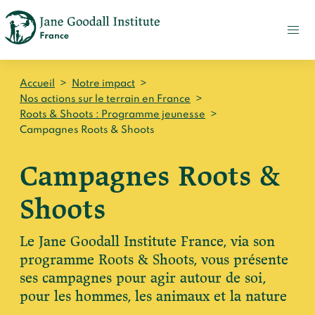
FAIRE
UN
DON
ACTUALITÉS
Accueil
>
Notre impact
>
PRESSE
Nos actions sur le terrain en France
>
Roots & Shoots : Programme jeunesse
>
CONTACT
Campagnes Roots & Shoots
Qui sommes-nous ?
Campagnes Roots &
Accueil
Notre impact
Shoots
Jane Goodall
Accueil
Nos histoires
Le Jane Goodall Institute France
Le Jane Goodall Institute France, via son
Nos actions sur le terrain en France
programme Roots & Shoots, vous présente
Accueil
Notre écosystème
S'engager
Nos actions sur le terrain en Afrique
ses campagnes pour agir autour de soi,
Les histoires du docteur Jane
Nos documents
pour les hommes, les animaux et la nature
Accueil
Témoignages du terrain