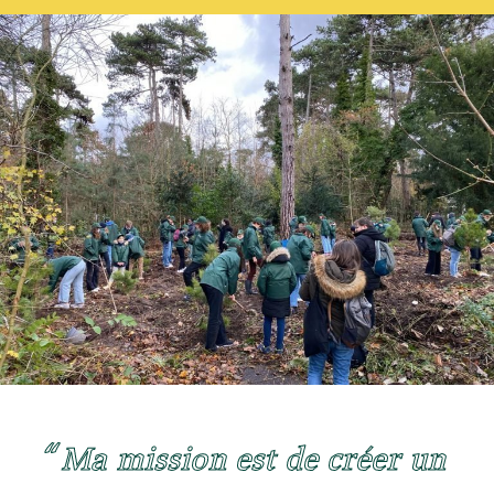
Devenir membre du "Cercle des Amis de Jane"
Vies de primates
Faire un don
Les héros du JGI France
Devenir Chimp Guardian
Agir avec Roots & Shoots
Devenir bénévole
Événements et conférences
Ma mission est de créer un