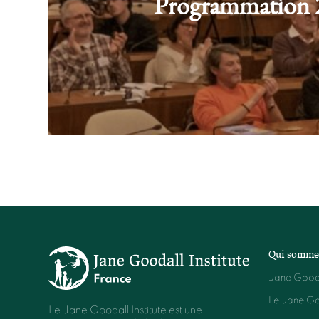
Programmation 
Qui somme
Jane Good
Le Jane Goo
Le Jane Goodall Institute est une