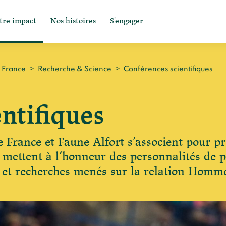
tre impact
Nos histoires
S'engager
n France
>
Recherche & Science
>
Conférences scientifiques
ntifiques
e France et Faune Alfort s’associent pour p
 mettent à l’honneur des personnalités de p
ts et recherches menés sur la relation Hom