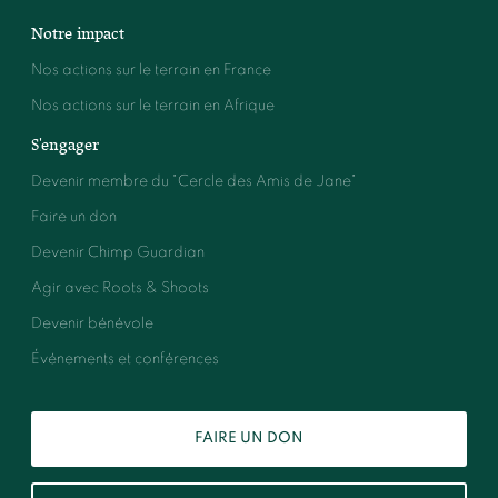
Notre impact
Nos actions sur le terrain en France
Nos actions sur le terrain en Afrique
S'engager
Devenir membre du "Cercle des Amis de Jane"
Faire un don
Devenir Chimp Guardian
Agir avec Roots & Shoots
Devenir bénévole
Événements et conférences
FAIRE UN DON