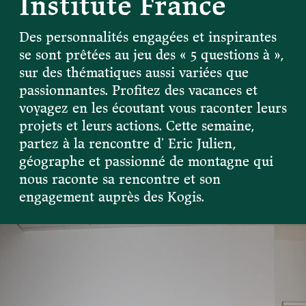
Institute France
Devenir membre du "Cercle des Amis de Jane"
Vies de primates
Faire un don
Des personnalités engagées et inspirantes
Les héros du JGI France
se sont prêtées au jeu des « 5 questions à »,
Devenir Chimp Guardian
sur des thématiques aussi variées que
Agir avec Roots & Shoots
passionnantes. Profitez des vacances et
Devenir bénévole
voyagez en les écoutant vous raconter leurs
projets et leurs actions. Cette semaine,
Événements et conférences
partez à la rencontre d' Eric Julien,
géographe et passionné de montagne qui
nous raconte sa rencontre et son
engagement auprès des Kogis.