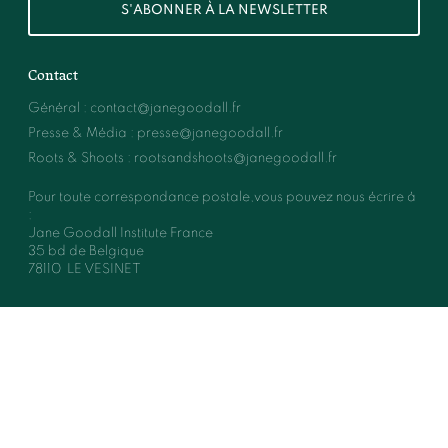
S'ABONNER À LA NEWSLETTER
Contact
Général
:
contact@janegoodall.fr
Presse & Média
:
presse@janegoodall.fr
Roots & Shoots
:
rootsandshoots@janegoodall.fr
Pour toute correspondance postale,vous pouvez nous écrire à
:
Jane Goodall Institute France
35 bd de Belgique
78110
LE VESINET