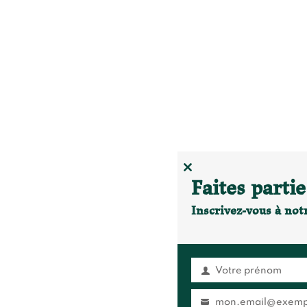
CLOSE
Faites parti
THIS
MODULE
Inscrivez-vous à not
Votre prénom
Prénom
mon.email@exempl