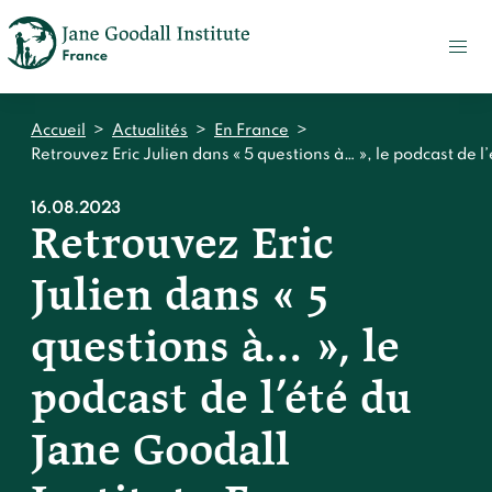
FAIRE
UN
DON
ACTUALITÉS
Accueil
>
Actualités
>
En France
>
PRESSE
Retrouvez Eric Julien dans « 5 questions à… », le podcast de l
CONTACT
16.08.2023
Retrouvez Eric
Qui sommes-nous ?
Julien dans « 5
Accueil
Notre impact
Jane Goodall
questions à… », le
Accueil
Nos histoires
Le Jane Goodall Institute France
podcast de l’été du
Nos actions sur le terrain en France
Accueil
Notre écosystème
S'engager
Nos actions sur le terrain en Afrique
Jane Goodall
Les histoires du docteur Jane
Nos documents
Accueil
Témoignages du terrain