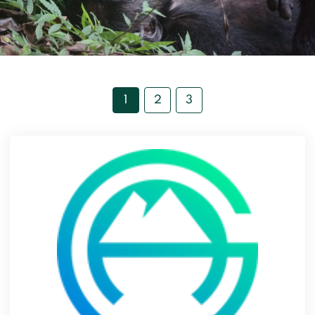
Devenir membre du "Cercle des Amis de Jane"
Vies de primates
Faire un don
Les héros du JGI France
Devenir Chimp Guardian
Agir avec Roots & Shoots
1
2
3
Devenir bénévole
Événements et conférences