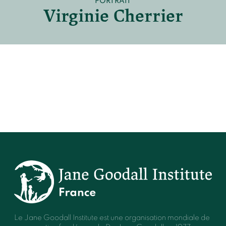
PORTRAIT
Devenir membre du "Cercle des Amis de Jane"
Virginie Cherrier
Vies de primates
Faire un don
Les héros du JGI France
Devenir Chimp Guardian
Agir avec Roots & Shoots
Devenir bénévole
Événements et conférences
Le Jane Goodall Institute est une organisation mondiale de