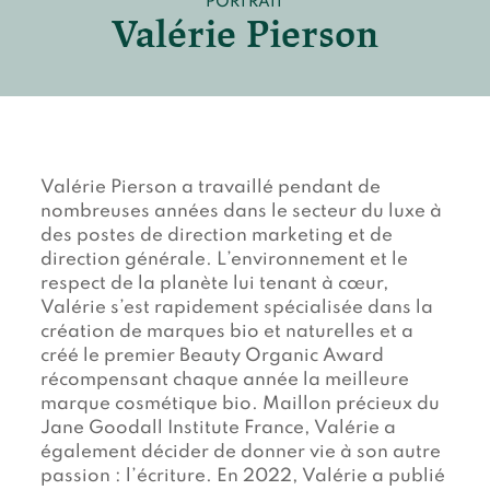
PORTRAIT
Devenir membre du "Cercle des Amis de Jane"
Valérie Pierson
Vies de primates
Faire un don
Les héros du JGI France
Devenir Chimp Guardian
Agir avec Roots & Shoots
Devenir bénévole
Valérie Pierson a travaillé pendant de
Événements et conférences
nombreuses années dans le secteur du luxe à
des postes de direction marketing et de
direction générale. L’environnement et le
respect de la planète lui tenant à cœur,
Valérie s’est rapidement spécialisée dans la
création de marques bio et naturelles et a
créé le premier Beauty Organic Award
récompensant chaque année la meilleure
marque cosmétique bio. Maillon précieux du
Jane Goodall Institute France, Valérie a
également décider de donner vie à son autre
passion : l’écriture. En 2022, Valérie a publié