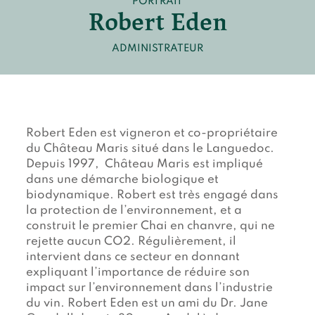
PORTRAIT
Devenir membre du "Cercle des Amis de Jane"
Robert Eden
Vies de primates
Faire un don
Les héros du JGI France
ADMINISTRATEUR
Devenir Chimp Guardian
Agir avec Roots & Shoots
Devenir bénévole
Événements et conférences
Robert Eden est vigneron et co-propriétaire
du Château Maris situé dans le Languedoc.
Depuis 1997, Château Maris est impliqué
dans une démarche biologique et
biodynamique. Robert est très engagé dans
la protection de l’environnement, et a
construit le premier Chai en chanvre, qui ne
rejette aucun CO2. Régulièrement, il
intervient dans ce secteur en donnant
expliquant l’importance de réduire son
impact sur l’environnement dans l’industrie
du vin. Robert Eden est un ami du Dr. Jane