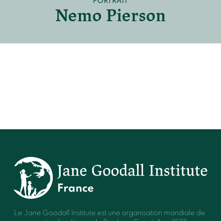
PORTRAIT
Devenir membre du "Cercle des Amis de Jane"
Nemo Pierson
Vies de primates
Faire un don
Les héros du JGI France
Devenir Chimp Guardian
Agir avec Roots & Shoots
Devenir bénévole
Événements et conférences
Le Jane Goodall Institute est une organisation mondiale de