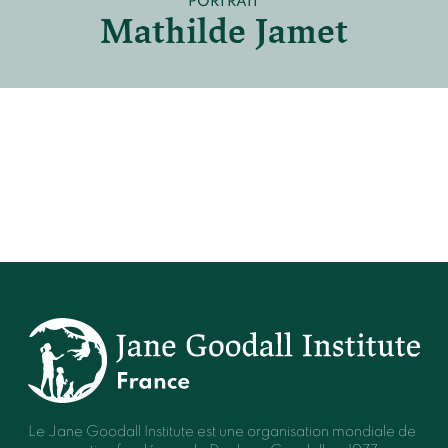
PORTRAIT
Devenir membre du "Cercle des Amis de Jane"
Mathilde Jamet
Vies de primates
Faire un don
Les héros du JGI France
Devenir Chimp Guardian
Agir avec Roots & Shoots
Devenir bénévole
Événements et conférences
Le Jane Goodall Institute est une organisation mondiale de