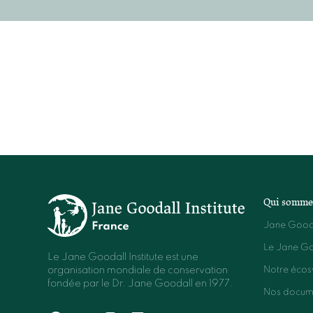
Qui somme
Jane Good
Le Jane Goo
Le Jane Goodall Institute est une
Notre écos
organisation mondiale de conservation
fondée par le Dr. Jane Goodall en 1977.
Nos docum