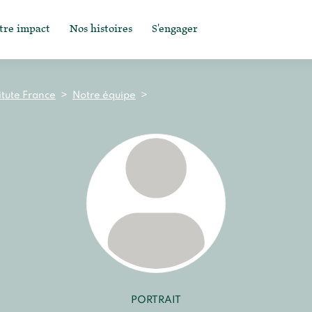
tre impact
Nos histoires
S'engager
itute France
>
Notre équipe
>
PORTRAIT