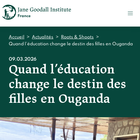
FAIRE
UN
DON
ACTUALITÉS
Accueil
>
Actualités
>
Roots & Shoots
>
PRESSE
Quand l’éducation change le destin des filles en Ouganda
CONTACT
09.03.2026
Quand l’éducation
Qui sommes-nous ?
change le destin des
Accueil
Notre impact
Jane Goodall
filles en Ouganda
Accueil
Nos histoires
Le Jane Goodall Institute France
Nos actions sur le terrain en France
Accueil
Notre écosystème
S'engager
Nos actions sur le terrain en Afrique
Les histoires du docteur Jane
Nos documents
Accueil
Témoignages du terrain