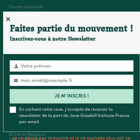
Devenir bénévole
Événements et conférences
CLOSE
Faites partie du mouvement !
THIS
MODULE
Inscrivez-vous à notre Newsletter
FAIRE UN DON
S'ABONNER À LA NEWSLETTER
Votre prénom
Prénom
Contact
mon.email@exemple.fr
Email
Général
:
contact@janegoodall.fr
JE M'INSCRIS !
Presse & Média
:
presse@janegoodall.fr
Roots & Shoots
:
rootsandshoots@janegoodall.fr
En cochant cette case, j’accepte de recevoir la
newsletter de la part de Jane Goodall Institute France
Pour toute correspondance postale,vous pouvez nous écrire à
par email.
:
Jane Goodall Institute France
35 bd de Belgique
Je ne désire pas m'inscrire et je ne souhaite plus voir ce