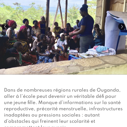
Devenir membre du "Cercle des Amis de Jane"
Vies de primates
Faire un don
Les héros du JGI France
Devenir Chimp Guardian
Agir avec Roots & Shoots
Devenir bénévole
Événements et conférences
Dans de nombreuses régions rurales de Ouganda,
aller à l’école peut devenir un véritable défi pour
une jeune fille. Manque d’informations sur la santé
reproductive, précarité menstruelle, infrastructures
inadaptées ou pressions sociales : autant
d’obstacles qui freinent leur scolarité et