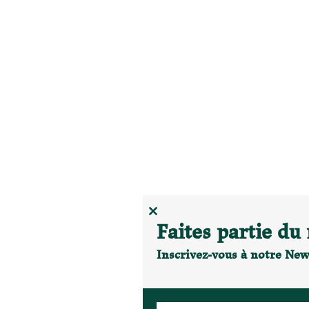
CLOSE
Faites partie d
THIS
MODULE
Inscrivez-vous à notre New