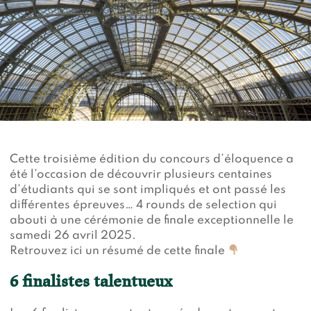
Devenir membre du "Cercle des Amis de Jane"
Vies de primates
Faire un don
Les héros du JGI France
Devenir Chimp Guardian
Agir avec Roots & Shoots
Devenir bénévole
Événements et conférences
Cette troisième édition du concours d’éloquence a
été l’occasion de découvrir plusieurs centaines
d’étudiants qui se sont impliqués et ont passé les
différentes épreuves… 4 rounds de selection qui
abouti à une cérémonie de finale exceptionnelle le
samedi 26 avril 2025.
Retrouvez ici un résumé de cette finale
6 finalistes talentueux