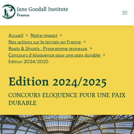
FAIRE
UN
DON
ACTUALITÉS
Accueil
>
Notre impact
>
PRESSE
Nos actions sur le terrain en France
>
Roots & Shoots : Programme jeunesse
>
CONTACT
Concours d’éloquence pour une paix durable
>
Edition 2024/2025
Qui sommes-nous ?
Edition 2024/2025
Accueil
Notre impact
Jane Goodall
CONCOURS ELOQUENCE POUR UNE PAIX
Accueil
Nos histoires
Le Jane Goodall Institute France
DURABLE
Nos actions sur le terrain en France
Accueil
Notre écosystème
S'engager
Nos actions sur le terrain en Afrique
Les histoires du docteur Jane
Nos documents
Accueil
Témoignages du terrain