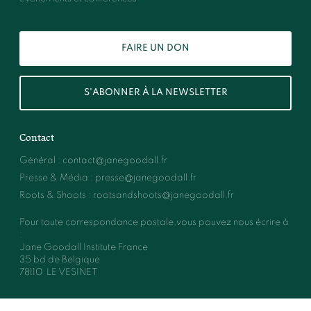
FAIRE UN DON
S'ABONNER À LA NEWSLETTER
Contact
Général
:
contact@janegoodall.fr
Presse & Média
:
presse@janegoodall.fr
Roots & Shoots
:
rootsandshoots@janegoodall.fr
Pour toute correspondance postale,vous pouvez nous écrire à
:
Jane Goodall Institute France
35 bd de Belgique
78110
LE VESINET