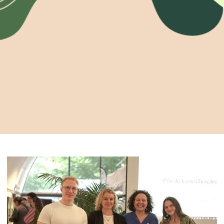
Devenir membre du "Cercle des Amis de Jane"
Vies de primates
Faire un don
Les héros du JGI France
Devenir Chimp Guardian
Agir avec Roots & Shoots
Devenir bénévole
Événements et conférences