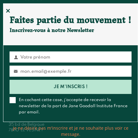
Événements et conférences
CLOSE
Faites partie du mouvement !
THIS
MODULE
Inscrivez-vous à notre Newsletter
FAIRE UN DON
S'ABONNER À LA NEWSLETTER
Votre prénom
Prénom
Contact
mon.email@exemple.fr
Email
Général
:
contact@janegoodall.fr
JE M'INSCRIS !
Presse & Média
:
presse@janegoodall.fr
Roots & Shoots
:
rootsandshoots@janegoodall.fr
En cochant cette case, j’accepte de recevoir la
newsletter de la part de Jane Goodall Institute France
Pour toute correspondance postale,vous pouvez nous écrire à
par email.
:
Jane Goodall Institute France
35 bd de Belgique
Je ne désire pas m'inscrire et je ne souhaite plus voir ce
78110
LE VESINET
message.