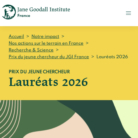
FAIRE
UN
DON
ACTUALITÉS
Accueil
>
Notre impact
>
PRESSE
Nos actions sur le terrain en France
>
Recherche & Science
>
CONTACT
Prix du jeune chercheur du JGI France
>
Lauréats 2026
Qui sommes-nous ?
PRIX DU JEUNE CHERCHEUR
Lauréats 2026
Accueil
Notre impact
Jane Goodall
Accueil
Nos histoires
Le Jane Goodall Institute France
Nos actions sur le terrain en France
Accueil
Notre écosystème
S'engager
Nos actions sur le terrain en Afrique
Les histoires du docteur Jane
Nos documents
Accueil
Témoignages du terrain