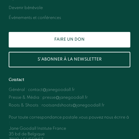
Devenir bénévole
Événements et conférences
FAIRE UN DON
S'ABONNER À LA NEWSLETTER
Contact
Général
:
contact@janegoodall.fr
Presse & Média
:
presse@janegoodall.fr
Roots & Shoots
:
rootsandshoots@janegoodall.fr
Pour toute correspondance postale,vous pouvez nous écrire à
:
Jane Goodall Institute France
35 bd de Belgique