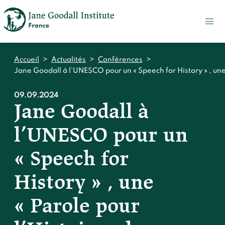
FAIRE
UN
DON
ACTUALITÉS
Accueil
>
Actualités
>
Conférences
>
PRESSE
Jane Goodall à l’UNESCO pour un « Speech for History » , une 
CONTACT
09.09.2024
Jane Goodall à
Qui sommes-nous ?
l’UNESCO pour un
Accueil
Notre impact
Jane Goodall
« Speech for
Accueil
Nos histoires
Le Jane Goodall Institute France
History » , une
Nos actions sur le terrain en France
Accueil
Notre écosystème
S'engager
Nos actions sur le terrain en Afrique
« Parole pour
Les histoires du docteur Jane
Nos documents
Accueil
Témoignages du terrain