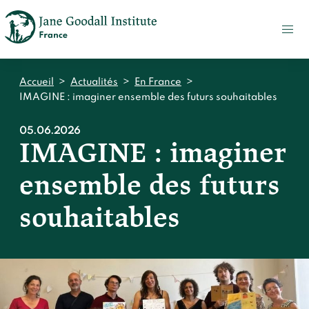
FAIRE
UN
DON
ACTUALITÉS
Accueil
>
Actualités
>
En France
>
PRESSE
IMAGINE : imaginer ensemble des futurs souhaitables
CONTACT
05.06.2026
IMAGINE : imaginer
Qui sommes-nous ?
ensemble des futurs
Accueil
Notre impact
Jane Goodall
souhaitables
Accueil
Nos histoires
Le Jane Goodall Institute France
Nos actions sur le terrain en France
Accueil
Notre écosystème
S'engager
Nos actions sur le terrain en Afrique
Les histoires du docteur Jane
Nos documents
Accueil
Témoignages du terrain