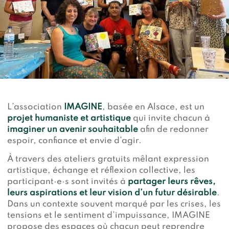
Devenir membre du "Cercle des Amis de Jane"
Vies de primates
Faire un don
Les héros du JGI France
Devenir Chimp Guardian
Agir avec Roots & Shoots
Devenir bénévole
Événements et conférences
L’association
IMAGINE
, basée en Alsace, est un
projet humaniste et artistique
qui invite chacun à
imaginer un avenir souhaitable
afin de redonner
espoir, confiance et envie d’agir.
À travers des ateliers gratuits mêlant expression
artistique, échange et réflexion collective, les
participant·e·s sont invités à
partager leurs rêves,
leurs aspirations et leur vision d’un futur désirable
.
Dans un contexte souvent marqué par les crises, les
tensions et le sentiment d’impuissance, IMAGINE
propose des espaces où chacun peut reprendre