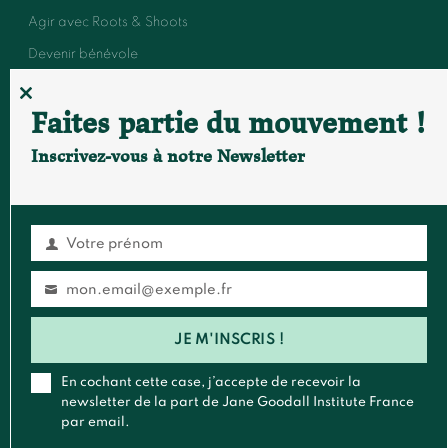
Agir avec Roots & Shoots
Devenir bénévole
Événements et conférences
CLOSE
Faites partie du mouvement !
THIS
MODULE
Inscrivez-vous à notre Newsletter
FAIRE UN DON
S'ABONNER À LA NEWSLETTER
Votre prénom
Prénom
Contact
mon.email@exemple.fr
Email
Général
:
contact@janegoodall.fr
JE M'INSCRIS !
Presse & Média
:
presse@janegoodall.fr
Roots & Shoots
:
rootsandshoots@janegoodall.fr
En cochant cette case, j’accepte de recevoir la
newsletter de la part de Jane Goodall Institute France
Pour toute correspondance postale,vous pouvez nous écrire à
par email.
:
Jane Goodall Institute France