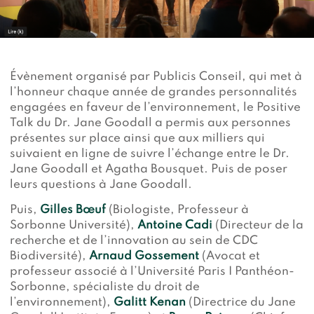
Devenir membre du "Cercle des Amis de Jane"
Vies de primates
Faire un don
Les héros du JGI France
Devenir Chimp Guardian
Évènement organisé par Publicis Conseil, qui met à
Agir avec Roots & Shoots
l’honneur chaque année de grandes personnalités
Devenir bénévole
engagées en faveur de l’environnement, le Positive
Talk du Dr. Jane Goodall a permis aux personnes
Événements et conférences
présentes sur place ainsi que aux milliers qui
suivaient en ligne de suivre l’échange entre le Dr.
Jane Goodall et Agatha Bousquet. Puis de poser
leurs questions à Jane Goodall.
Puis,
Gilles Bœuf
(Biologiste, Professeur à
Sorbonne Université),
Antoine Cadi
(Directeur de la
recherche et de l’innovation au sein de CDC
Biodiversité),
Arnaud Gossement
(Avocat et
professeur associé à l’Université Paris I Panthéon-
Sorbonne, spécialiste du droit de
l’environnement),
Galitt Kenan
(Directrice du Jane