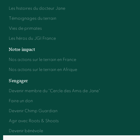
Les histoires du docteur Jane
Témoignages du terrain
Vies de primates
Les héros du JGI France
Notre impact
Nos actions sur le terrain en France
Nos actions sur le terrain en Afrique
S'engager
Devenir membre du "Cercle des Amis de Jane"
Faire un don
Devenir Chimp Guardian
Agir avec Roots & Shoots
Devenir bénévole