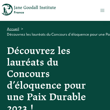
FAIRE
UN
DON
ACTUALITÉS
Accueil
>
PRESSE
Découvrez les lauréats du Concours d’éloquence pour une Pa
CONTACT
Découvrez les
Qui sommes-nous ?
lauréats du
Accueil
Notre impact
Concours
Jane Goodall
Accueil
Nos histoires
d’éloquence pour
Le Jane Goodall Institute France
Nos actions sur le terrain en France
Accueil
Notre écosystème
S'engager
une Paix Durable
Nos actions sur le terrain en Afrique
Les histoires du docteur Jane
Nos documents
Accueil
2023 !
Témoignages du terrain