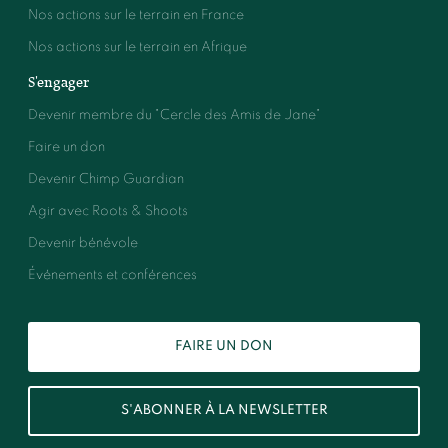
Nos actions sur le terrain en France
Nos actions sur le terrain en Afrique
S'engager
Devenir membre du "Cercle des Amis de Jane"
Faire un don
Devenir Chimp Guardian
Agir avec Roots & Shoots
Devenir bénévole
Événements et conférences
FAIRE UN DON
S'ABONNER À LA NEWSLETTER