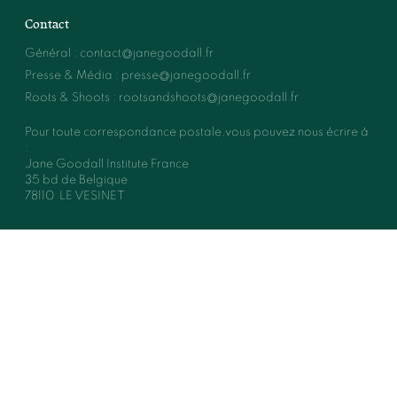
Contact
Général
:
contact@janegoodall.fr
Presse & Média
:
presse@janegoodall.fr
Roots & Shoots
:
rootsandshoots@janegoodall.fr
Pour toute correspondance postale,vous pouvez nous écrire à
:
Jane Goodall Institute France
35 bd de Belgique
78110
LE VESINET