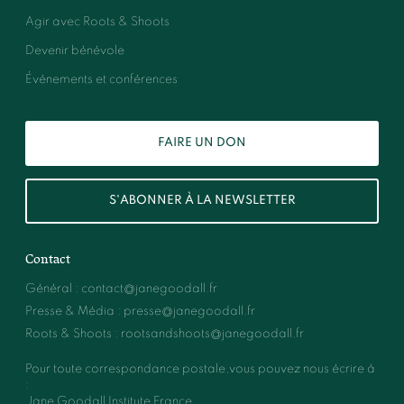
Agir avec Roots & Shoots
Devenir bénévole
Événements et conférences
FAIRE UN DON
S'ABONNER À LA NEWSLETTER
Contact
Général
:
contact@janegoodall.fr
Presse & Média
:
presse@janegoodall.fr
Roots & Shoots
:
rootsandshoots@janegoodall.fr
Pour toute correspondance postale,vous pouvez nous écrire à
:
Jane Goodall Institute France