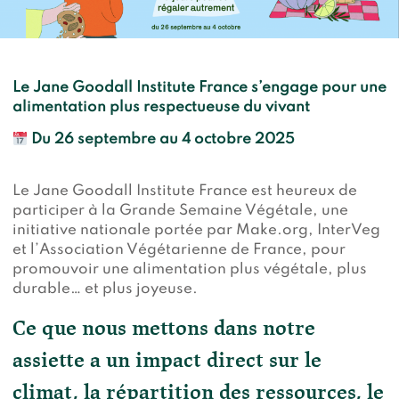
Devenir membre du "Cercle des Amis de Jane"
Vies de primates
Faire un don
Les héros du JGI France
Devenir Chimp Guardian
Le Jane Goodall Institute France s’engage pour une
Agir avec Roots & Shoots
alimentation plus respectueuse du vivant
Devenir bénévole
Du 26 septembre au 4 octobre 2025
Événements et conférences
Le Jane Goodall Institute France est heureux de
participer à la Grande Semaine Végétale, une
initiative nationale portée par Make.org, InterVeg
et l’Association Végétarienne de France, pour
promouvoir une alimentation plus végétale, plus
durable… et plus joyeuse.
Ce que nous mettons dans notre
assiette a un impact direct sur le
climat, la répartition des ressources, le