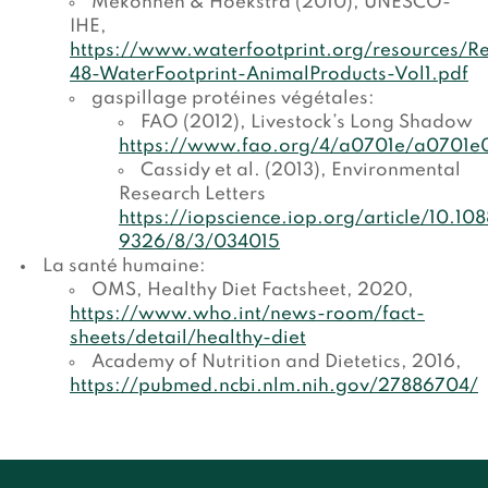
Mekonnen & Hoekstra (2010), UNESCO-
IHE,
https://www.waterfootprint.org/resources/R
48-WaterFootprint-AnimalProducts-Vol1.pdf
gaspillage protéines végétales:
FAO (2012), Livestock’s Long Shadow
https://www.fao.org/4/a0701e/a0701e
Cassidy et al. (2013), Environmental
Research Letters
https://iopscience.iop.org/article/10.10
9326/8/3/034015
La santé humaine:
OMS, Healthy Diet Factsheet, 2020,
https://www.who.int/news-room/fact-
sheets/detail/healthy-diet
Academy of Nutrition and Dietetics, 2016,
https://pubmed.ncbi.nlm.nih.gov/27886704/