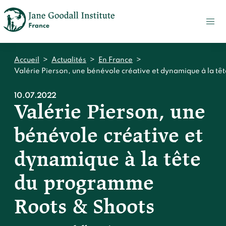
FAIRE
UN
DON
ACTUALITÉS
Accueil
>
Actualités
>
En France
>
PRESSE
Valérie Pierson, une bénévole créative et dynamique à la t
CONTACT
10.07.2022
Valérie Pierson, une
Qui sommes-nous ?
bénévole créative et
Accueil
Notre impact
Jane Goodall
dynamique à la tête
Accueil
Nos histoires
Le Jane Goodall Institute France
du programme
Nos actions sur le terrain en France
Accueil
Notre écosystème
S'engager
Nos actions sur le terrain en Afrique
Roots & Shoots
Les histoires du docteur Jane
Nos documents
Accueil
Témoignages du terrain