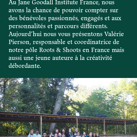
Au Jane Goodall Institute France, nous
Devenir membre du "Cercle des Amis de Jane"
Vies de primates
avons la chance de pouvoir compter sur
Faire un don
des bénévoles passionnés, engagés et aux
Les héros du JGI France
personnalités et parcours différents.
Devenir Chimp Guardian
Aujourd’hui nous vous présentons Valérie
Agir avec Roots & Shoots
Pierson, responsable et coordinatrice de
Devenir bénévole
notre pôle Roots & Shoots en France mais
aussi une jeune auteure à la créativité
Événements et conférences
débordante.