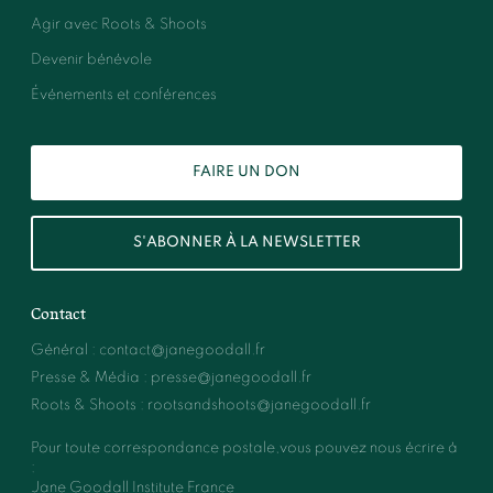
Agir avec Roots & Shoots
Devenir bénévole
Événements et conférences
FAIRE UN DON
S'ABONNER À LA NEWSLETTER
Contact
Général
:
contact@janegoodall.fr
Presse & Média
:
presse@janegoodall.fr
Roots & Shoots
:
rootsandshoots@janegoodall.fr
Pour toute correspondance postale,vous pouvez nous écrire à
:
Jane Goodall Institute France