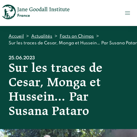
FAIRE
UN
DON
ACTUALITÉS
Accueil
>
Actualités
>
Facts on Chimps
>
PRESSE
Sur les traces de Cesar, Monga et Hussein… Par Susana Pata
CONTACT
25.06.2023
Sur les traces de
Qui sommes-nous ?
Cesar, Monga et
Accueil
Notre impact
Jane Goodall
Hussein… Par
Accueil
Nos histoires
Le Jane Goodall Institute France
Susana Pataro
Nos actions sur le terrain en France
Accueil
Notre écosystème
S'engager
Nos actions sur le terrain en Afrique
Les histoires du docteur Jane
Nos documents
Accueil
Témoignages du terrain