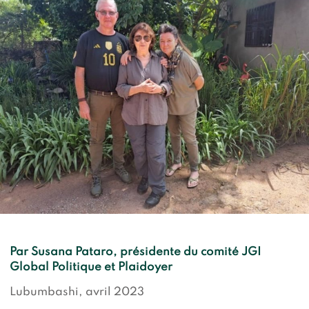
Devenir membre du "Cercle des Amis de Jane"
Vies de primates
Faire un don
Les héros du JGI France
Devenir Chimp Guardian
Agir avec Roots & Shoots
Devenir bénévole
Événements et conférences
Par Susana Pataro, présidente du comité JGI
Global Politique et Plaidoyer
Lubumbashi, avril 2023