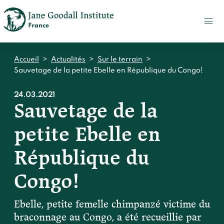
FAIRE
UN
DON
ACTUALITÉS
Accueil
>
Actualités
>
Sur le terrain
>
PRESSE
Sauvetage de la petite Ebelle en République du Congo!
CONTACT
24.03.2021
Sauvetage de la
Qui sommes-nous ?
petite Ebelle en
Accueil
Notre impact
Jane Goodall
République du
Accueil
Nos histoires
Le Jane Goodall Institute France
Congo!
Nos actions sur le terrain en France
Accueil
Notre écosystème
S'engager
Nos actions sur le terrain en Afrique
Ebelle, petite femelle chimpanzé victime du
Les histoires du docteur Jane
Nos documents
Accueil
braconnage au Congo, a été recueillie par
Témoignages du terrain