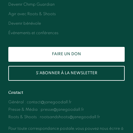
Devenir Chimp Guardian
Agir avec Roots & Shoots
Devenir bénévole
Événements et conférences
FAIRE UN DON
S'ABONNER À LA NEWSLETTER
Contact
Général
:
contact@janegoodall.fr
Presse & Média
:
presse@janegoodall.fr
Roots & Shoots
:
rootsandshoots@janegoodall.fr
Pour toute correspondance postale,vous pouvez nous écrire à