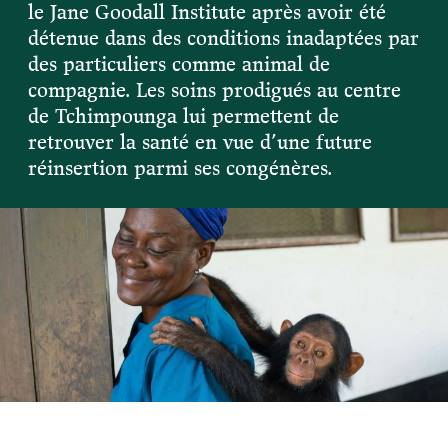
le Jane Goodall Institute après avoir été
Devenir membre du "Cercle des Amis de Jane"
Vies de primates
détenue dans des conditions inadaptées par
Faire un don
des particuliers comme animal de
Les héros du JGI France
Devenir Chimp Guardian
compagnie. Les soins prodigués au centre
de Tchimpounga lui permettent de
Agir avec Roots & Shoots
retrouver la santé en vue d’une future
Devenir bénévole
réinsertion parmi ses congénères.
Événements et conférences