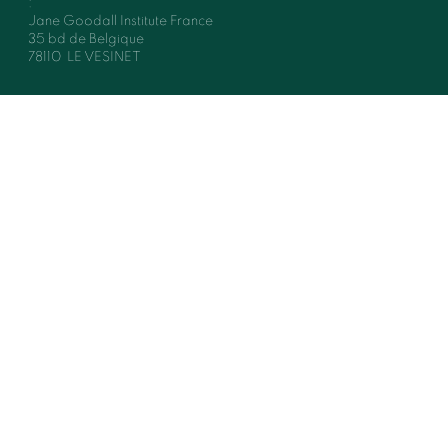
:
Jane Goodall Institute France
35 bd de Belgique
78110
LE VESINET