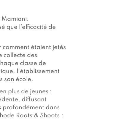
eo Mamiani.
é que l’efficacité de
ur comment étaient jetés
e collecte des
 chaque classe de
stique, l’établissement
ns son école.
 en plus de jeunes :
dente, diffusant
lus profondément dans
thode Roots & Shoots :