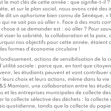
t le mot clés de cette année : que signifie-t-il ?
te, et sur le plan social, nous avons créé des i
e dit un aphorisme bien connu de Sénèque, « Il
 qui ne sait pas où aller ». Face à des mots co
 chose à se demander est : où aller ? Pour sauv
t viser la sobriété, la collaboration et la paix
urquoi nos objectifs pour cette année, étaien
es formes d’économie circulaire !
ondissement, actions de sensibilisation de la
d’utilité sociale : parce que, en tant que citoy
venir, les étudiants peuvent et vont contribue
 leurs choix et leurs actions, même dans la vie 
&S Mamiani, une collaboration entre les étudia
ons et les entreprises municipales de collecte de
r la collecte sélective des déchets : la collect
is quotidienne, tandis que la collecte du papie