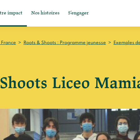
tre impact
Nos histoires
S'engager
n France
>
Roots & Shoots : Programme jeunesse
>
Exemples de 
Shoots Liceo Mamian