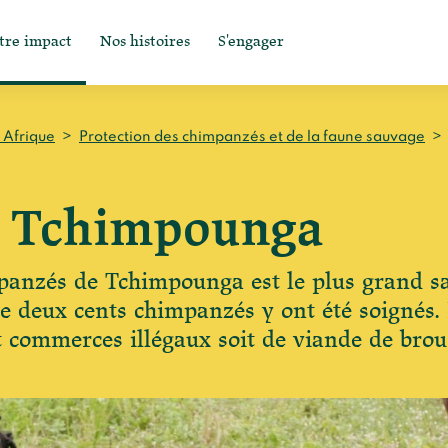
tre impact
Nos histoires
S'engager
n Afrique
>
Protection des chimpanzés et de la faune sauvage
>
e Tchimpounga
mpanzés de Tchimpounga est le plus grand sa
e deux cents chimpanzés y ont été soignés. 
 et commerces illégaux soit de viande de br