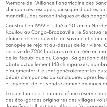
Membre de l’Alliance Panafricaine des Sanctu
chimpanzés rescapés, ainsi que d’autres an
mandrills, des cercopithèques et des pangol
Construit en 1992 et situé à 50 km au Nord 
Kouilou au Congo-Brazzaville, le Sanctuaire
plaine côtière couverte de savane et d’une 
canopée se rejoint au-dessus de la rivière. 
réserve de 7284 hectares a été créée en ma
de la République du Congo. Sa gestion a été 
abrite actuellement 148 chimpanzés, nombr
d’augmenter. Ce sont généralement les auto
bébés chimpanzés au sanctuaire, après les a
essayaient de les vendre comme animaux de
Le sanctuaire est entouré d’une réserve natu
des éco-gardes originaires des villages voisin
Jane Goodall Institute. Alors qu’à l’origine le