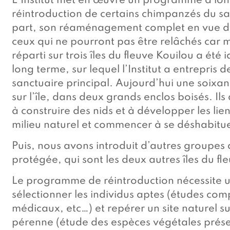
L’Institut met en œuvre un programme à long
réintroduction de certains chimpanzés du san
part, son réaménagement complet en vue d’a
ceux qui ne pourront pas être relâchés car 
réparti sur trois îles du fleuve Kouilou a été i
long terme, sur lequel l’Institut a entrepris
sanctuaire principal. Aujourd’hui une soixan
sur l’île, dans deux grands enclos boisés. Il
à construire des nids et à développer les lie
milieu naturel et commencer à se déshabitu
Puis, nous avons introduit d’autres groupe
protégée, qui sont les deux autres îles du f
Le programme de réintroduction nécessite un
sélectionner les individus aptes (études c
médicaux, etc…) et repérer un site naturel su
pérenne (étude des espèces végétales présen