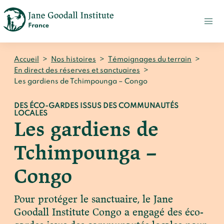
FAIRE
UN
DON
ACTUALITÉS
Accueil
>
Nos histoires
>
Témoignages du terrain
>
PRESSE
En direct des réserves et sanctuaires
>
Les gardiens de Tchimpounga – Congo
CONTACT
DES ÉCO-GARDES ISSUS DES COMMUNAUTÉS
Qui sommes-nous ?
LOCALES
Les gardiens de
Accueil
Notre impact
Tchimpounga –
Jane Goodall
Accueil
Nos histoires
Le Jane Goodall Institute France
Congo
Nos actions sur le terrain en France
Accueil
Notre écosystème
S'engager
Nos actions sur le terrain en Afrique
Pour protéger le sanctuaire, le Jane
Les histoires du docteur Jane
Nos documents
Goodall Institute Congo a engagé des éco-
Accueil
Témoignages du terrain