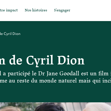
tre impact
Nos histoires
S'engager
e Cyril Dion
 de Cyril Dion
l a participé le Dr Jane Goodall est un fil
mme au reste du monde naturel mais qui inci