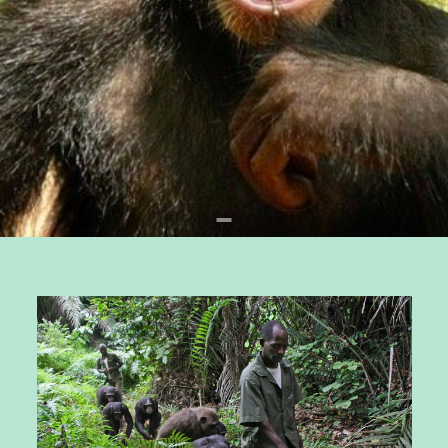
Devenir membre du "Cercle des Amis de Jane"
Vies de primates
Faire un don
Les héros du JGI France
Devenir Chimp Guardian
Agir avec Roots & Shoots
Devenir bénévole
Événements et conférences