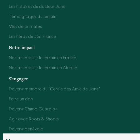
Les histoires du docteur Jane
Témoignages du terrain
Vies de primates
Les héros du JGI France
Notre impact
Nos actions sur le terrain en France
Nos actions sur le terrain en Afrique
S'engager
Devenir membre du "Cercle des Amis de Jane"
Faire un don
Devenir Chimp Guardian
Agir avec Roots & Shoots
Devenir bénévole
Événements et conférences